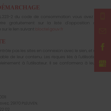
 DÉMARCHAGE
e L.223-2 du code de consommation vous avez la
rire gratuitement sur la liste d'opposition au
ur le lien suivant
bloctel.gouv.fr
TE
trôle pas les sites en connexion avec le sien, et ne
le de leur contenu. Les risques liés à l'utilisation
einement à l'utilisateur. Il se conformera à leurs
011
esvez, 29170 PLEUVEN.
 22 02