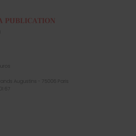
A PUBLICATION
H
euros
Grands Augustins - 75006 Paris
01 67