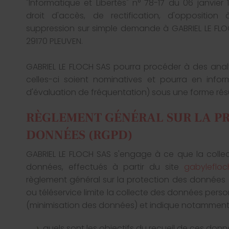
"Informatique et Libertés" n° 78-17 du 06 janvier 1
droit d'accès, de rectification, d'oppositi
suppression sur simple demande à GABRIEL LE FLO
29170 PLEUVEN.
GABRIEL LE FLOCH SAS pourra procéder à des anal
celles-ci soient nominatives et pourra en infor
d'évaluation de fréquentation) sous une forme ré
RÈGLEMENT GÉNÉRAL SUR LA P
DONNÉES (RGPD)
GABRIEL LE FLOCH SAS s'engage à ce que la collec
données, effectués à partir du site
gabylefloch
règlement général sur la protection des données
ou téléservice limite la collecte des données perso
(minimisation des données) et indique notamment 
quels sont les objectifs du recueil de ces donn