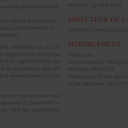
N° de Fax : 02 98 51 70 80
es pour la gestion de votre
DIRECTEUR DE L
ent GABRIEL LE FLOCH SAS
lorsqu'une transmission à
MONSIEUR JOHANN LE FLOC
demande),
HÉBERGEMENT
els effectués via le Call
s enregistrements sont pour
Linkeo.com
t à la réglementation en
SA au capital de 700 000 
der la suppression des ces
RCS Paris 430 106 278
il à service@linkeo.com et
Siège social : 23 Rue des 
N° de téléphone : 09 72 67 
e des services proposés sur
 sécurisés et permettent à
ues dans ses applications