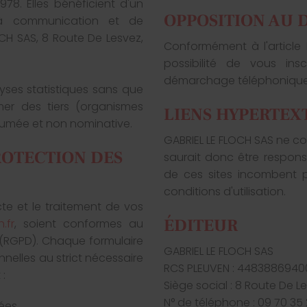
978. Elles bénéficient d'un
OPPOSITION AU
on à communication et de
CH SAS, 8 Route De Lesvez,
Conformément à l'articl
possibilité de vous insc
démarchage téléphonique s
yses statistiques sans que
mer des tiers (organismes
LIENS HYPERTEX
sumée et non nominative.
GABRIEL LE FLOCH SAS ne con
ROTECTION DES
saurait donc être responsab
de ces sites incombent pl
conditions d'utilisation.
te et le traitement de vos
ÉDITEUR
.fr
, soient conformes au
 (RGPD). Chaque formulaire
GABRIEL LE FLOCH SAS
nnelles au strict nécessaire
RCS PLEUVEN : 44838869400
:
Siège social : 8 Route De L
N° de téléphone : 09 70 35
ées,