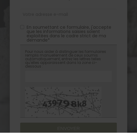
En soumettant ce formulaire, j'accepte
que les informations saisies soient
exploitées dans le cadre strict de ma
demande*
Pour nous aider à distinguer les formulaires
remplis manuellement de ceux soumis
automatiquement, entrez les lettres telles
qu'elles apparaissent dans la zone ci-
dessous :