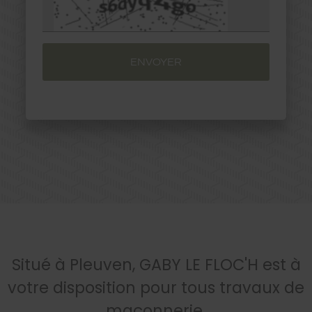
GABRIEL LE FLOCH SAS s'engage à ce que la
collecte et le traitement de vos données,
effectués à partir de notre site
gabylefloch.fr
,
soient conformes au règlement général sur la
protection des données (RGPD) et à la loi
Informatique et Libertés. Pour connaître et
exercer vos droits, notamment de retrait de
votre consentement à l'utilisation des données
collectées par ce formulaire, ou à vous inscrire
sur la liste d'opposition au démarchage
téléphonique, veuillez consulter notre
politique
de confidentialité
Situé à Pleuven, GABY LE FLOC'H est à
votre disposition pour tous travaux de
maçonnerie.